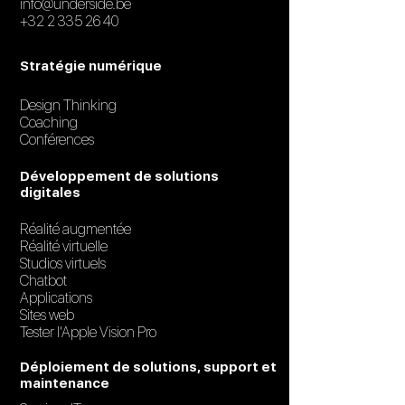
info@underside.be
+32 2 335 26 40
Stratégie numérique
Design Thinking
Coaching
Conférences
Développement de solutions
digitales
Réalité augmentée
Réalité virtuelle
Studios virtuels
Chatbot
Applications
Sites web
Tester l'Apple Vision Pro
Déploiement de solutions, support et
maintenance