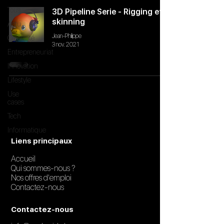
Tous
3D Pipeline Serie - Rigging et
skinning
Actu
Jean-Philippe
Créativité
3 nov. 2021
Entrepreneuriat
Innovation
Lifestyle
Use
cases
Tech
Informatique
Liens principaux
Accueil
Qui sommes-nous ?
Nos offres d'emploi
Contactez-nous
Contactez-nous