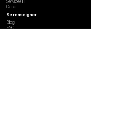
Services IT
Odoo
Se renseigner
Blog
FAQ
Création de contenu et support
marketing
Photos/vidéos
Créations graphiques
Stratégie marketing
UX/UI
Intelligence Artificielle
Notre solution de gestion d'écrans à
distance
Display