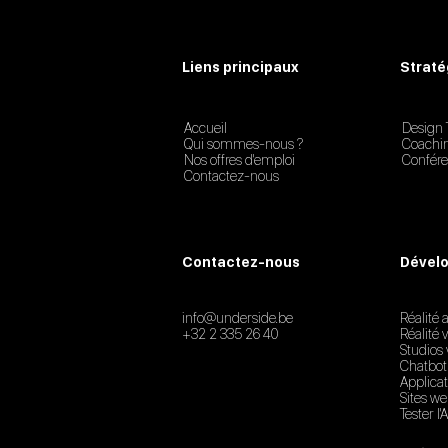
Liens principaux
Straté
Accueil
Design 
Qui sommes-nous ?
Coachi
Nos offres d'emploi
Confér
Contactez-nous
Contactez-nous
Dévelo
info@underside.be
Réalité
+32 2 335 26 40
Réalité v
Studios 
Chatbot
Applicat
Sites w
Tester l