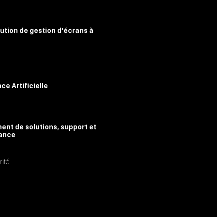
lution de gestion d'écrans à
nce Artificielle
ent de solutions, support et
ance
ité