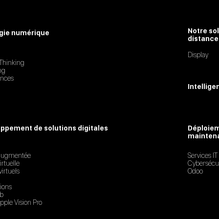
Notre so
gie numérique
distance
Display
Thinking
ng
ences
Intellige
ppement de solutions digitales
Déploiem
mainten
 augmentée
Services IT
irtuelle
Cybersécur
virtuels
Odoo
ions
eb
'Apple Vision Pro