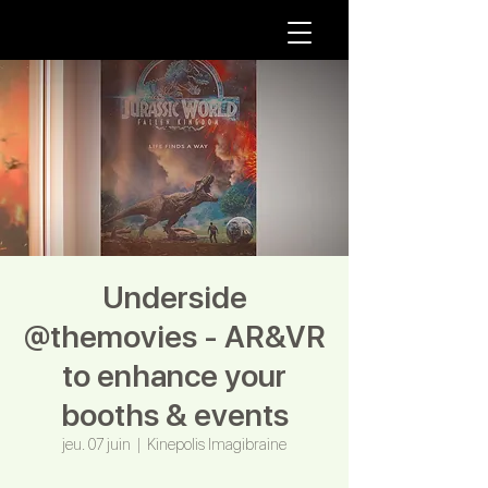
Underside
@themovies - AR&VR
to enhance your
booths & events
jeu. 07 juin
  |  
Kinepolis Imagibraine