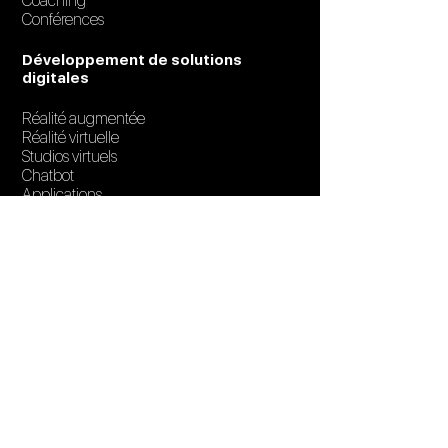
Coaching
Conférences
Développement de solutions
digitales
Réalité augmentée
Réalité virtuelle
Studios virtuels
Chatbot
Applications
Sites web
Tester l'Apple Vision Pro
Déploiement de solutions, support et
maintenance
Services IT
Odoo
Se renseigner
Blog
FAQ