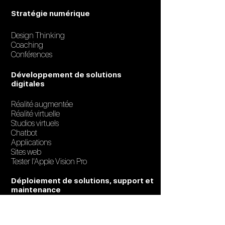
Stratégie numérique
Design Thinking
Coaching
Conférences
Développement de solutions
digitales
Réalité augmentée
Réalité virtuelle
Studios virtuels
Chatbot
Applications
Sites web
Tester l'Apple Vision Pro
Déploiement de solutions, support et
maintenance
Services IT
Odoo