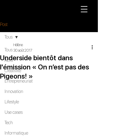
Post
Tous
Hélène
Tous
30 août 2017
Underside bientôt dans
Actu
l'émission « On n’est pas des
Créativité
Pigeons! »
Entrepreneuriat
Innovation
Lifestyle
Use cases
Tech
Informatique