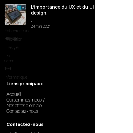
Tous
L’importance du UX et du UI
design.
Actu
-
Créativité
24 mars 2021
Entrepreneuriat
Innovation
Lifestyle
Use
cases
Tech
Informatique
Liens principaux
Accueil
Qui sommes-nous ?
Nos offres d'emploi
Contactez-nous
Contactez-nous