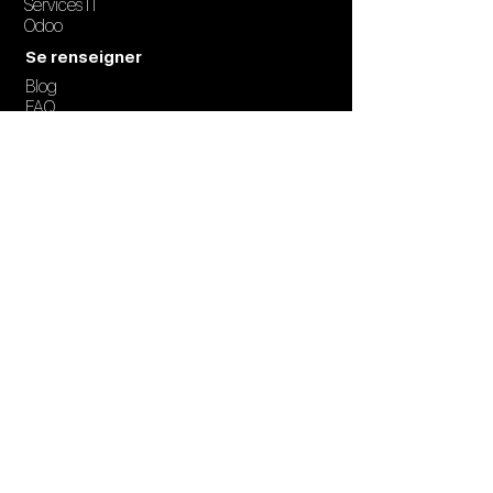
Services IT
Odoo
Se renseigner
Blog
FAQ
Création de contenu et support
marketing
Photos/vidéos
Créations graphiques
Stratégie marketing
UX/UI
Intelligence Artificielle
Notre solution de gestion d'écrans à
distance
Display