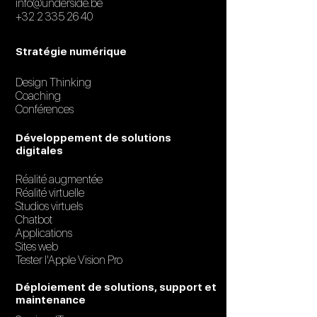
info@underside.be
+32 2 335 26 40
Stratégie numérique
Design Thinking
Coaching
Conférences
Développement de solutions
digitales
Réalité augmentée
Réalité virtuelle
Studios virtuels
Chatbot
Applications
Sites web
Tester l'Apple Vision Pro
Déploiement de solutions, support et
maintenance