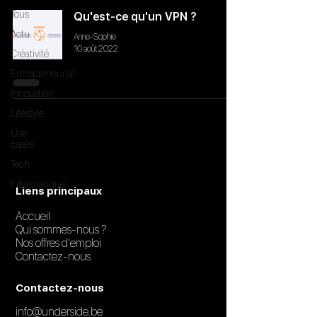
Tous
Qu'est-ce qu'un VPN ?
Actu
Anne-Sophie
10 août 2022
Créativité
Entrepreneuriat
Innovation
Lifestyle
Use
cases
Tech
Informatique
Liens principaux
Accueil
Qui sommes-nous ?
Nos offres d'emploi
Contactez-nous
Contactez-nous
info@underside.be