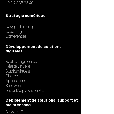
+32 2 335 26 40
Stratégie numérique
Design Thinking
Coaching
Conférences
Développement de solutions
digitales
Réalité augmentée
Réalité virtuelle
Studios virtuels
Chatbot
Applications
Sites web
Tester l'Apple Vision Pro
Déploiement de solutions, support et
maintenance
Services IT