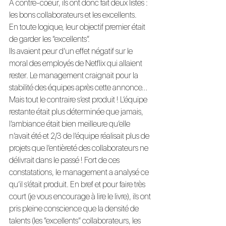
A contre-coeur, ils ont donc fait deux listes : 
les bons collaborateurs et les excellents.
En toute logique, leur objectif premier était 
de garder les “excellents”.
Ils avaient peur d’un effet négatif sur le 
moral des employés de Netflix qui allaient 
rester. Le management craignait pour la 
stabilité des équipes après cette annonce… 
Mais tout le contraire s’est produit ! L’équipe 
restante était plus déterminée que jamais, 
l’ambiance était bien meilleure qu’elle 
n’avait été et 2/3 de l’équipe réalisait plus de 
projets que l’entièreté des collaborateurs ne 
délivrait dans le passé ! Fort de ces 
constatations, le management a analysé ce 
qu’il s’était produit. En bref et pour faire très 
court (je vous encourage à lire le livre), ils ont 
pris pleine conscience que la densité de 
talents (les “excellents” collaborateurs, les 