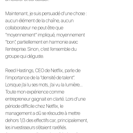
Maintenant, je suis persuadé d’une chose : 
aucun élément de la chaîne, aucun 
collaborateur ne peut être que 
“moyennement” impliqué, moyennement 
“bon”, partiellement en harmonie avec 
l’entreprise. Sinon, c’est l’ensemble du 
groupe qui déguste.
Reed Hastings, CEO de Netflix, parle de 
l’importance de la “densité de talent”.
Lorsque j’ai lu ses mots, j’ai vu la lumière… 
Toute mon expérience comme 
entrepreneur gagnait en clarté. Lors d’une 
période difficile chez Netflix, le 
management a dû se résoudre à mettre 
dehors 1/3 des effectifs car, principalement, 
les investisseurs s’étaient raréfiés.