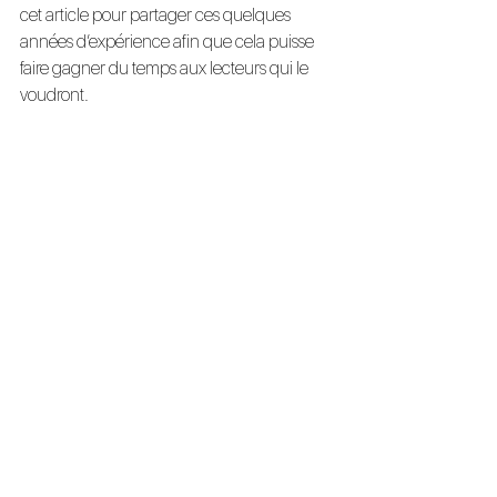
cet article pour partager ces quelques 
années d’expérience afin que cela puisse 
faire gagner du temps aux lecteurs qui le 
voudront.
Soyez intransigeants avec le respect des 
valeurs de votre entreprise.
Assurez-vous de la densité des talents dans 
vos équipes.
Ne permettez pas le statu-quo et visez 
l’excellence !
Nous sommes là pour répondre à vos 
questions et vous supporter au travers de 
nos services
 de 
coaching
, conferencing,
d’idéation
 et 
d’accompagnement à la 
transformation numérique
. 
Take care.
Entrepreneuriat
Underside
Management