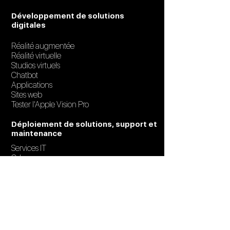
Développement de solutions
digitales
Réalité augmentée
Réalité virtuelle
Studios virtuels
Chatbot
Applications
Sites web
Tester l'Apple Vision Pro
Déploiement de solutions, support et
maintenance
Services IT
Odoo
Se renseigner
Blog
FAQ
Création de contenu et support
marketing