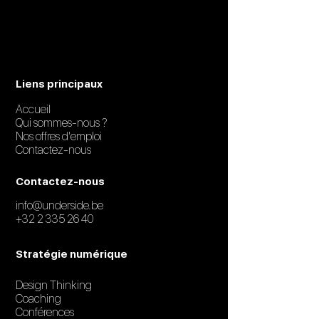
Liens principaux
Accueil
Qui sommes-nous ?
Nos offres d'emploi
Contactez-nous
Contactez-nous
info@underside.be
+32 2 335 26 40
Stratégie numérique
Design Thinking
Coaching
Conférences