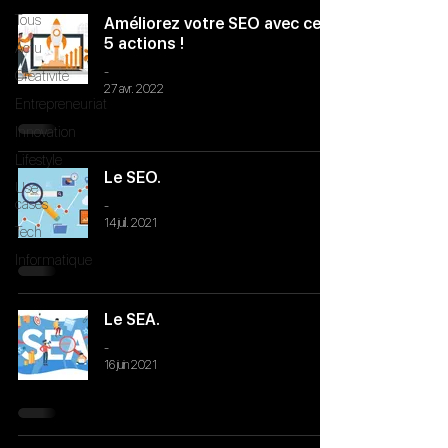
Tous
Améliorez votre SEO avec ces
5 actions !
Actu
-
Créativité
27 avr. 2022
Entrepreneuriat
Innovation
Lifestyle
Le SEO.
Use
cases
-
14 juil. 2021
Tech
Informatique
Le SEA.
-
16 juin 2021